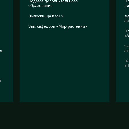
Педагог дополнительного
П
образования
ди
Выпускница КазГУ
Ла
ла
Зав. кафедрой «Мир растений»
Пр
«A
Се
ля
лю
По
«П
а