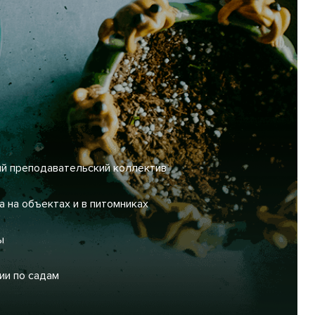
й преподавательский коллектив
а на объектах и в питомниках
ы
ии по садам