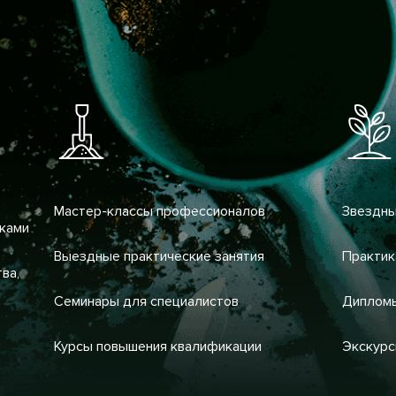
Мастер-классы профессионалов
Звездны
ками
Выездные практические занятия
Практик
ва,
Семинары для специалистов
Диплом
Курсы повышения квалификации
Экскурс