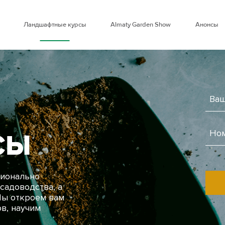
Ландшафтные курсы
Almaty Garden Show
Анонсы
СЫ
сионально
садоводства, а
Мы откроем вам
в, научим