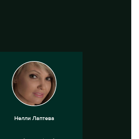
Нелли Лаптева
Наталья 