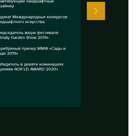
рактикующий ландшафтный
Архитектор, ландш
зайнер
Преподаватель и р
уреат Международных конкурсов
программ обучени
ндшафтного искусства
дизайну
едседатель жюри фестиваля
lmaty Garden Show 2019»
ребряный призер ММФ «Сады и
ди 2019»
бедитель в девяти номинациях
ремии АОК'LD AWARD 2020»