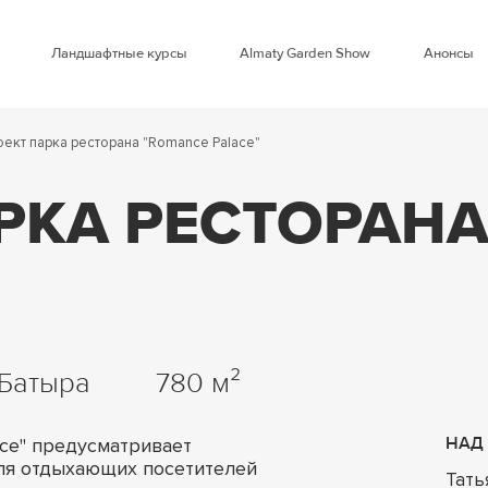
Ландшафтные курсы
Almaty Garden Show
Анонсы
ект парка ресторана "Romance Palace"
РКА РЕСТОРАН
Батыра
780
ace" предусматривает
НАД
ля отдыхающих посетителей
Тать