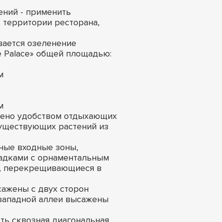
ений - применить
 территории ресторана,
ается озеленение
 Palace» общей площадью:
м
м
лено удобством отдыхающих
существующих растений из
ные входные зоны,
адками с орнаментальным
и, перекрещивающиеся в
ажены с двух сторон
западной аллеи высажены
ть сквозная диагональная