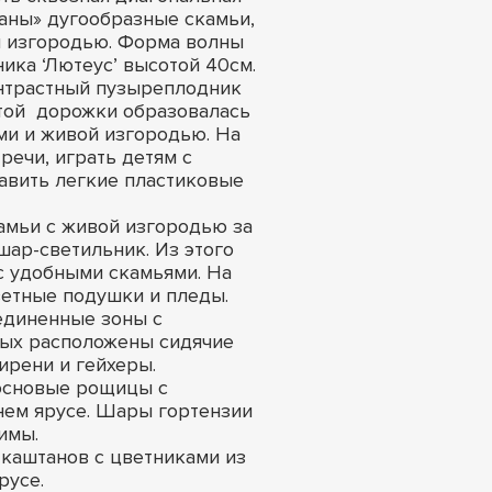
заны» дугообразные скамьи,
й изгородью. Форма волны
ика ‘Лютеус’ высотой 40см.
нтрастный пузыреплодник
стой дорожки образовалась
ми и живой изгородью. На
речи, играть детям с
тавить легкие пластиковые
камьи с живой изгородью за
шар-светильник. Из этого
с удобными скамьями. На
етные подушки и пледы.
единенные зоны с
рых расположены сидячие
ирени и гейхеры.
сосновые рощицы с
жнем ярусе. Шары гортензии
имы.
 каштанов с цветниками из
русе.