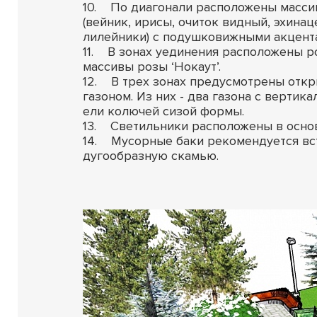
10. По диагонали расположены масси
(вейник, ирисы, очиток видный, эхинаце
лилейники) с подушковижными акцентами
11. В зонах уединения расположены 
массивы розы ‘Нокаут’.
12. В трех зонах предусмотрены откр
газоном. Из них - два газона с вертик
ели колючей сизой формы.
13. Светильники расположены в основ
14. Мусорные баки рекомендуется вс
дугообразную скамью.