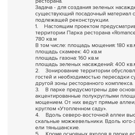
ресторана.
Задача - для создания зеленых насажд
существующий посадочный материал с
подлежащей реконструкции.
1. Настоящим проектом предусматрив
территории Парка ресторана «Romance
780 кв.м
В том числе: площадь мощения: 180 кв.
площадь скамеек: 40 кв.м
площадь газона: 160 кв.м
площадь зеленых насаждений: 400 кв.
2. Зонирование территории обуслов
гостей и необходимостью пересадки 
другой зоны ресторанного комплекса.
3. В парке предусмотрены две основ
акцентированные полукруглыми площ
мощением. От них ведут прямые алле
круглом «Утопленном саду».
4. Вдоль северо-восточной аллеи выс
скальные можжевельники. Вдоль юго-
ели тяньшанские.
5. Кроме основных входов в парке ес