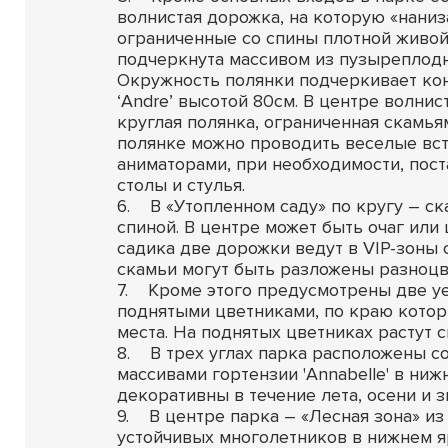
волнистая дорожка, на которую «нани
ограниченные со спины плотной живо
подчеркнута массивом из пузыреплодн
Окружность полянки подчеркивает ко
‘Andre’ высотой 80см. В центре волни
круглая полянка, ограниченная скамья
полянке можно проводить веселые вст
аниматорами, при необходимости, пос
столы и стулья.
6. В «Утопленном саду» по кругу – с
спиной. В центре может быть очаг или 
садика две дорожки ведут в VIP-зоны 
скамьи могут быть разложены разноцв
7. Кроме этого предусмотрены две у
поднятыми цветниками, по краю кото
места. На поднятых цветниках растут с
8. В трех углах парка расположены 
массивами гортензии 'Annabelle' в ни
декоративны в течение лета, осени и з
9. В центре парка – «Лесная зона» из
устойчивых многолетников в нижнем я